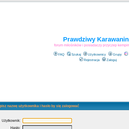
Prawdziwy Karawanin
forum miłośników i posiadaczy przyczep kemp
FAQ
Szukaj
Użytkownicy
Grupy
Rejestracja
Zaloguj
isz nazwę użytkownika i hasło by się zalogować
Użytkownik:
Hasło: