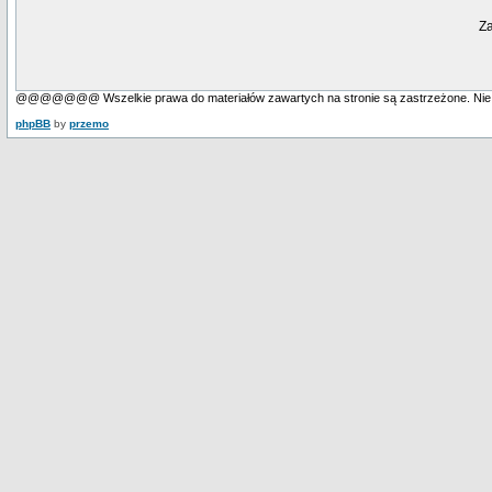
Za
@@@@@@@ Wszelkie prawa do materiałów zawartych na stronie są zastrzeżone. Nie
phpBB
by
przemo