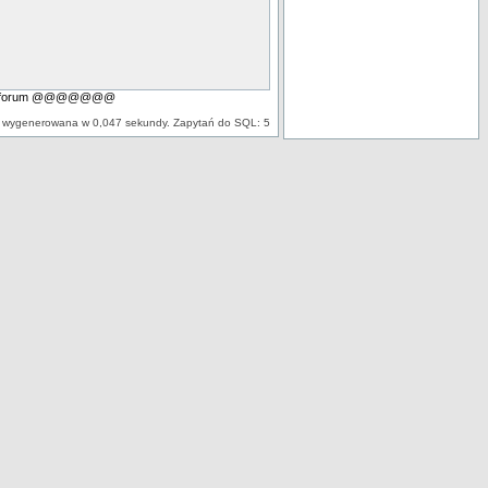
atora forum @@@@@@@
 wygenerowana w 0,047 sekundy. Zapytań do SQL: 5